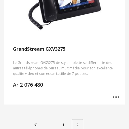
GrandStream GXV3275
Le Grandstream GVX3275 de style tablette se différencie des
autres téléphones de bureau multimédia pour son excellente
qualité vidéo et son écran tactile de 7 pouces.
Ar
2 076 480
1
2